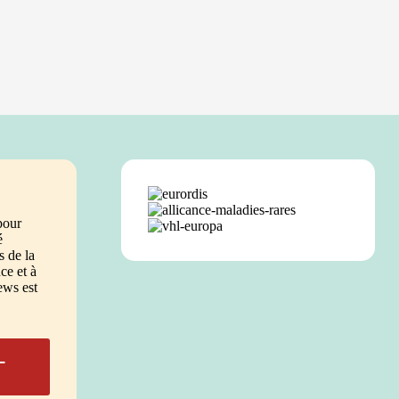
pour
é
 de la
e et à
ews est
L