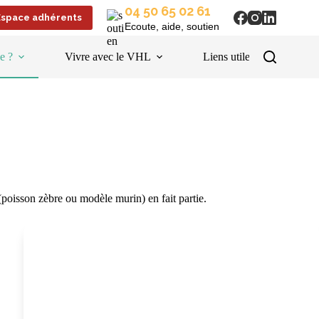
04 50 65 02 61
Espace adhérents
Ecoute, aide, soutien
e ?
Vivre avec le VHL
Liens utiles
Es
poisson zèbre ou modèle murin) en fait partie.