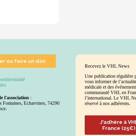
er ou faire un don
Recevez le VHL News
Une publication régulière 
onfidentialité
vous informer de l’actualit
ales
médicale et des événements
communauté VHL en Franc
de l'association
:
l’international. Le VHL N
s Fontaines, Echarvines, 74290
réservé à nos adhérents.
nce.
J'adhère à VH
France (25€)