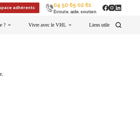
04 50 65 02 61
space adhérents
Ecoute, aide, soutien
e ?
Vivre avec le VHL
Liens utiles
Es
e.