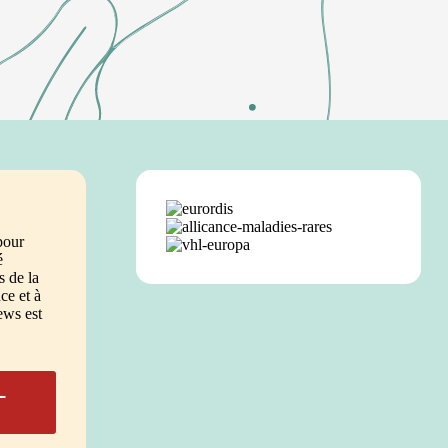
pour
é
 de la
e et à
ews est
L