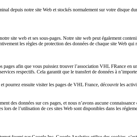
rminal depuis notre site Web et stockés normalement sur votre disque du
otre site web et ses sous-pages. Notre site web peut également contenir 
tentivement les règles de protection des données de chaque site Web qui 
 pages afin que vous puissiez trouver l’association VHL FRance en un se
ervices respectifs. Cela garantit que le transfert de données à n’importe
r et pourrez ensuite visiter les pages de VHL France, découvrir les activ
tement des données sur ces pages, et nous n’avons aucune connaissance d
 lors de l’utilisation de ces sites Web sont disponibles dans les réglem
nternet fourni par Google Inc. Google Analytics utilise des cookies, c’est