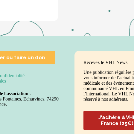
er ou faire un don
Recevez le VHL News
Une publication régulière 
onfidentialité
vous informer de l’actualit
ales
médicale et des événements
communauté VHL en Franc
de l'association
:
l’international. Le VHL N
s Fontaines, Echarvines, 74290
réservé à nos adhérents.
nce.
J'adhère à VH
France (25€)