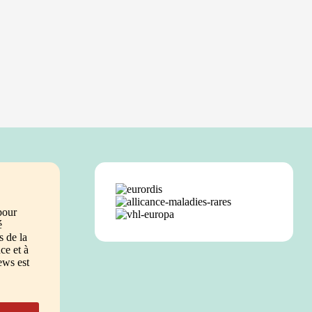
pour
é
 de la
e et à
ews est