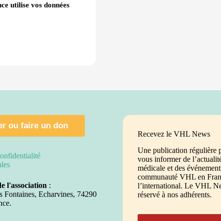
ce utilise vos données
r ou faire un don
Recevez le VHL News
Une publication régulière 
onfidentialité
vous informer de l’actualit
ales
médicale et des événements
communauté VHL en Franc
de l'association
:
l’international. Le VHL N
s Fontaines, Echarvines, 74290
réservé à nos adhérents.
nce.