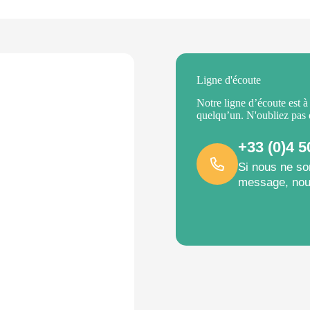
Ligne d'écoute
Notre ligne d’écoute est à
quelqu’un. N'oubliez pas
+33 (0)4 5
Si nous ne so
message, nou