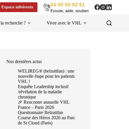
04 50 65 02 61
Espace adhérents
Ecoute, aide, soutien
 la recherche ?
Vivre avec le VHL
Liens utiles
Nos dernières actus
WELIREG® (belzutifan) : une
nouvelle étape pour les patients
VHL !
Enquête Leadership inclusif
/révélation de la maladie
chronique
🎉 Rencontre annuelle VHL
France – Paris 2026
Questionnaire Belzutifan
Course des Héros 2026 au Parc
de St Cloud (Paris)