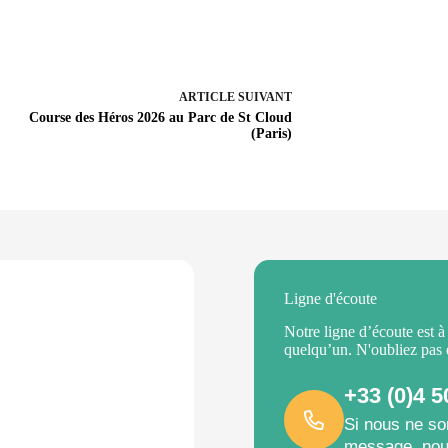
ARTICLE
SUIVANT
Course des Héros 2026 au Parc de St Cloud
(Paris)
Ligne d'écoute
Notre ligne d’écoute est à
quelqu’un. N'oubliez pas
+33 (0)4 5
Si nous ne so
message, nou