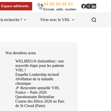
04 50 65 02 61
Espace adhérents
Ecoute, aide, soutien
 la recherche ?
Vivre avec le VHL
Liens utiles
Nos dernières actus
WELIREG® (belzutifan) : une
nouvelle étape pour les patients
VHL !
Enquête Leadership inclusif
/révélation de la maladie
chronique
🎉 Rencontre annuelle VHL
France – Paris 2026
Questionnaire Belzutifan
Course des Héros 2026 au Parc
de St Cloud (Paris)