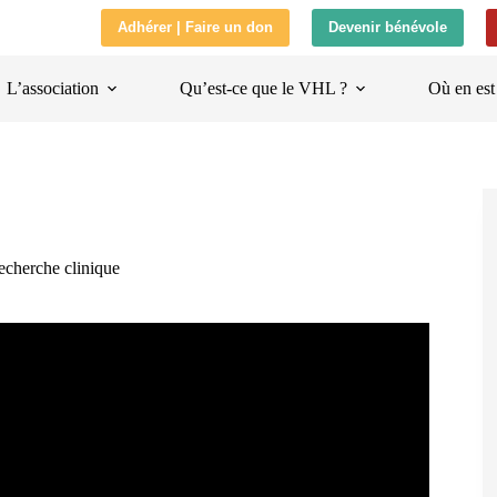
Adhérer | Faire un don
Devenir bénévole
L’association
Qu’est-ce que le VHL ?
Où en est
echerche clinique