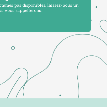
ommes pas disponibles, laissez-nous un
us vous rappellerons.