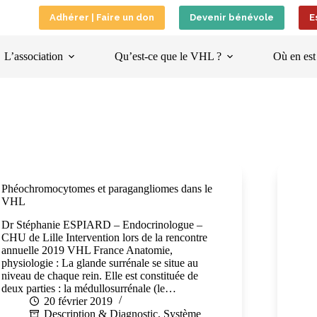
Adhérer | Faire un don
Devenir bénévole
E
L’association
Qu’est-ce que le VHL ?
Où en est
Phéochromocytomes et paragangliomes dans le
VHL
Dr Stéphanie ESPIARD – Endocrinologue –
CHU de Lille Intervention lors de la rencontre
annuelle 2019 VHL France Anatomie,
physiologie : La glande surrénale se situe au
niveau de chaque rein. Elle est constituée de
deux parties : la médullosurrénale (le…
20 février 2019
Description & Diagnostic
,
Système