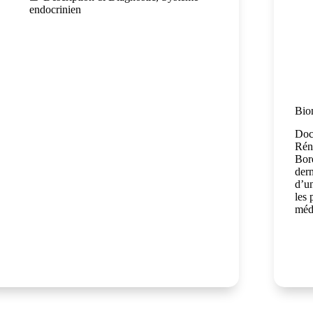
endocrinien
Biom
Doc
Rén
Bor
dern
d’un
les 
méde