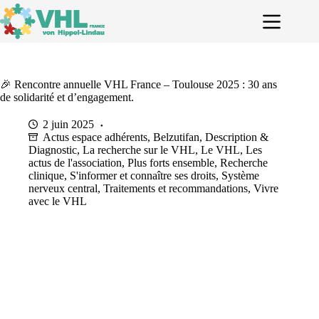
Passer
au
contenu
🎉 Rencontre annuelle VHL France – Toulouse 2025 : 30 ans
de solidarité et d’engagement.
2 juin 2025
Actus espace adhérents
,
Belzutifan
,
Description &
Diagnostic
,
La recherche sur le VHL
,
Le VHL
,
Les
actus de l'association
,
Plus forts ensemble
,
Recherche
clinique
,
S'informer et connaître ses droits
,
Système
nerveux central
,
Traitements et recommandations
,
Vivre
avec le VHL